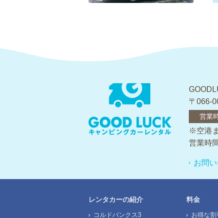
GOOD
〒066
営業
※空港
営業時
お問い
レンタカーの紹介
料金
コルドバンクス3
お得な割